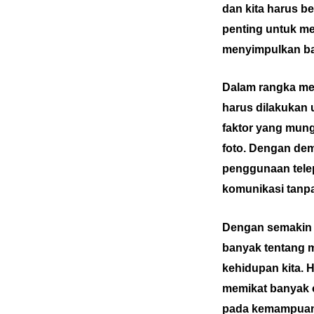
dan kita harus b
penting untuk me
menyimpulkan bah
Dalam rangka men
harus dilakukan u
faktor yang mun
foto. Dengan de
penggunaan telep
komunikasi tanp
Dengan semakin 
banyak tentang m
kehidupan kita. H
memikat banyak o
pada kemampuan t