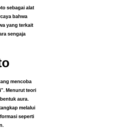
to sebagai alat
ercaya bahwa
wa yang terkait
cara sengaja
to
 yang mencoba
”. Menurut teori
mbentuk aura.
itangkap melalui
formasi seperti
n.