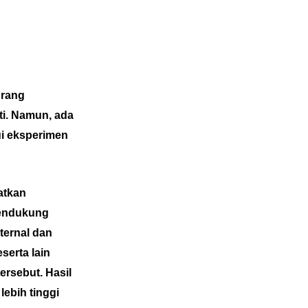
orang
ti. Namun, ada
ui eksperimen
atkan
mendukung
sternal dan
serta lain
ersebut. Hasil
ebih tinggi