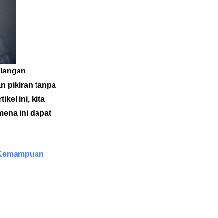
alangan
n pikiran tanpa
kel ini, kita
mena ini dapat
n Kemampuan