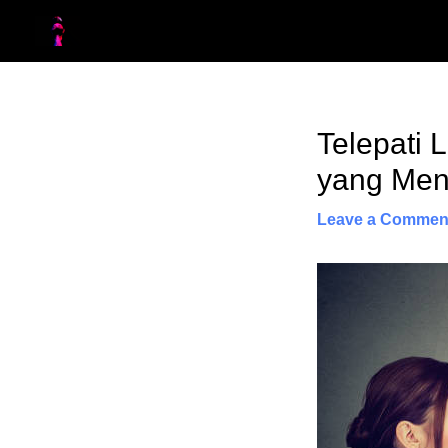
Skip
to
content
Telepati 
Post
navigation
yang Me
Leave a Commen