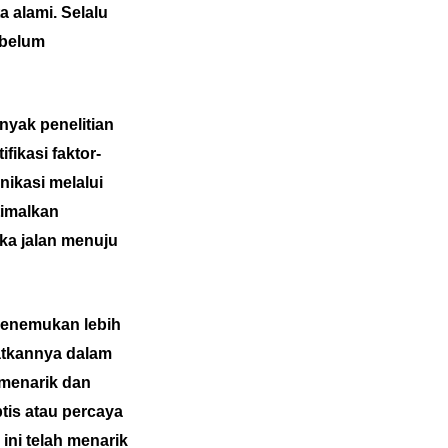
 alami. Selalu
ebelum
nyak penelitian
fikasi faktor-
ikasi melalui
timalkan
ka jalan menuju
menemukan lebih
aatkannya dalam
 menarik dan
tis atau percaya
ini telah menarik