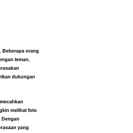
i. Beberapa orang
engan teman,
merasakan
erikan dukungan
memecahkan
kin melihat foto
. Dengan
erasaan yang