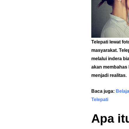
Telepati lewat f
masyarakat. Tele
melalui indera bi
akan membahas le
menjadi realitas.
Baca juga:
Belaj
Telepati
Apa it