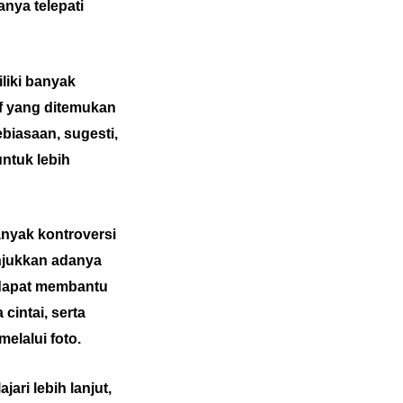
nya telepati
iliki banyak
if yang ditemukan
biasaan, sugesti,
untuk lebih
nyak kontroversi
njukkan adanya
 dapat membantu
cintai, serta
elalui foto.
ari lebih lanjut,