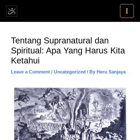
Skip
MAI
to
MEN
content
Post
Tentang Supranatural dan
navigation
Spiritual: Apa Yang Harus Kita
Ketahui
Leave a Comment
/
Uncategorized
/ By
Heru Sanjaya