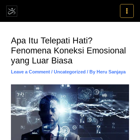
Skip
MAI
to
MEN
content
Post
Apa Itu Telepati Hati?
navigation
Fenomena Koneksi Emosional
yang Luar Biasa
Leave a Comment
/
Uncategorized
/ By
Heru Sanjaya