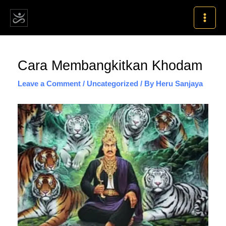
Skip
MAI
to
MEN
content
Post
Cara Membangkitkan Khodam
navigation
Leave a Comment
/
Uncategorized
/ By
Heru Sanjaya