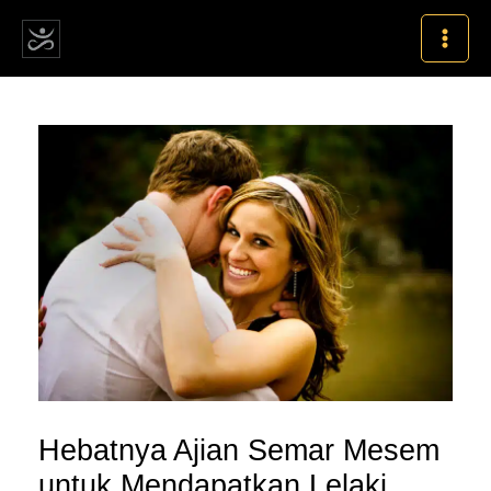
Skip
MAI
to
MEN
content
Post
navigation
Hebatnya Ajian Semar Mesem
untuk Mendapatkan Lelaki