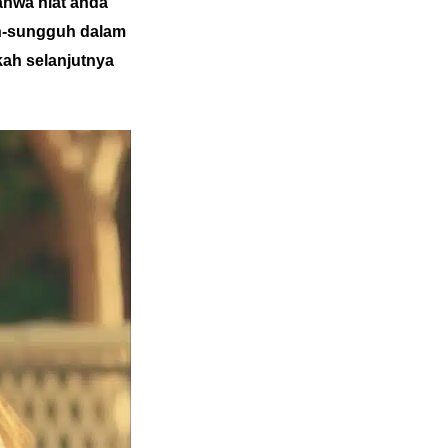
ahwa niat anda
guh-sungguh dalam
ah selanjutnya