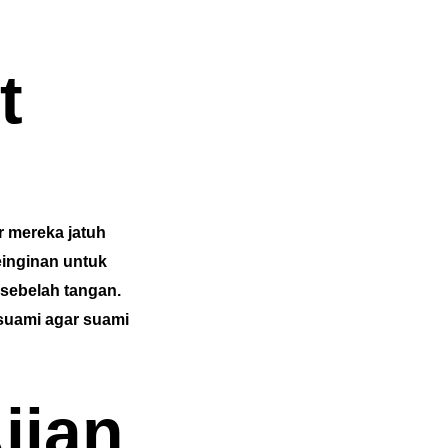
t
 mereka jatuh
einginan untuk
sebelah tangan.
 suami agar suami
jian