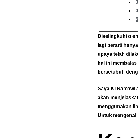
4
Diselingkuhi oleh
lagi berarti ha
upaya telah dila
hal ini membala
bersetubuh deng
Saya Ki Ramawija
akan menjelaskan
menggunakan ilmu
Untuk mengenal l