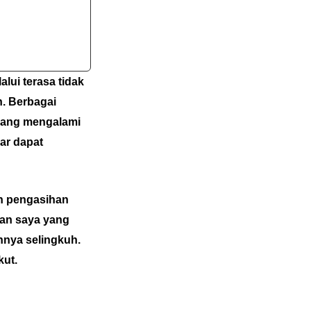
lui terasa tidak
. Berbagai
 yang mengalami
ar dapat
an pengasihan
gan saya yang
nnya selingkuh.
kut.