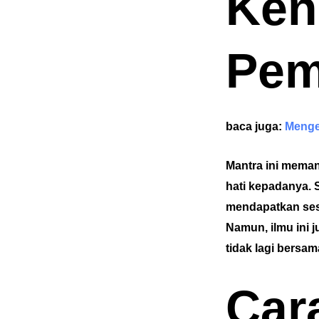
Ken
Pem
baca juga:
Mengen
Mantra ini mema
hati kepadanya. 
mendapatkan sese
Namun, ilmu ini 
tidak lagi bersa
Car