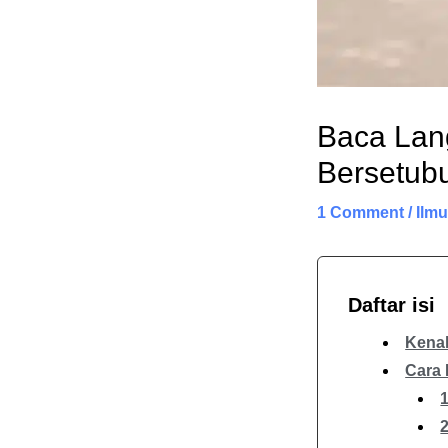
Baca Lang
Bersetub
1 Comment
/
Ilmu
Daftar isi
Kenal
Cara 
1