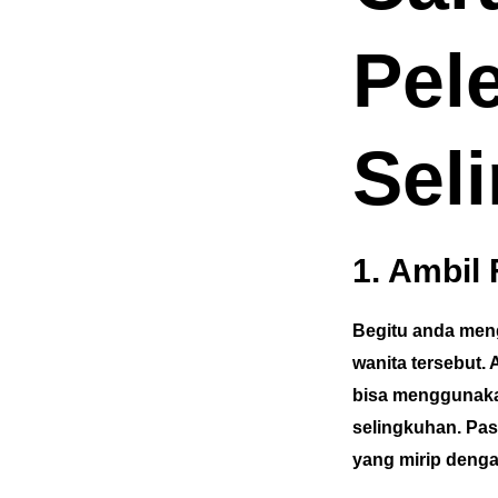
Pel
Sel
1. Ambil 
Begitu anda meng
wanita tersebut.
bisa menggunakan
selingkuhan. Pa
yang mirip deng