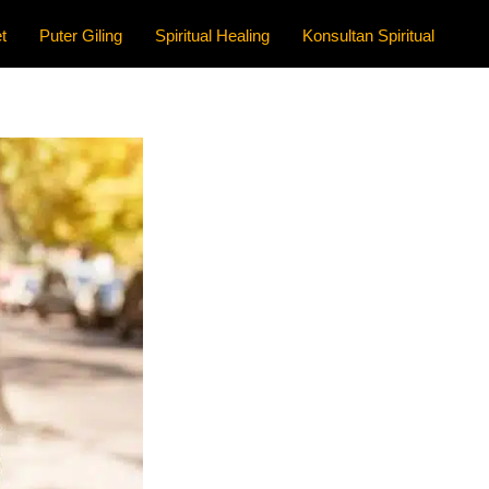
t
Puter Giling
Spiritual Healing
Konsultan Spiritual