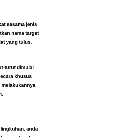
kat sesama jenis
tkan nama target
t yang tulus,
t-turut dimulai
secara khusus
ka melakukannya
n.
lingkuhan, anda