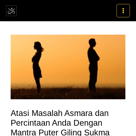
Skip
MAI
to
MEN
content
Post
navigation
Atasi Masalah Asmara dan
Percintaan Anda Dengan
Mantra Puter Giling Sukma