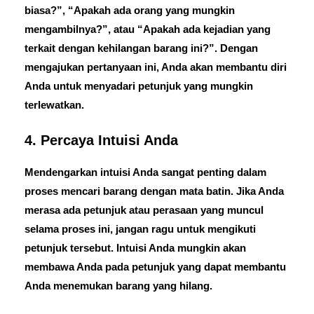
biasa?”, “Apakah ada orang yang mungkin
mengambilnya?”, atau “Apakah ada kejadian yang
terkait dengan kehilangan barang ini?”. Dengan
mengajukan pertanyaan ini, Anda akan membantu diri
Anda untuk menyadari petunjuk yang mungkin
terlewatkan.
4. Percaya Intuisi Anda
Mendengarkan intuisi Anda sangat penting dalam
proses mencari barang dengan mata batin. Jika Anda
merasa ada petunjuk atau perasaan yang muncul
selama proses ini, jangan ragu untuk mengikuti
petunjuk tersebut. Intuisi Anda mungkin akan
membawa Anda pada petunjuk yang dapat membantu
Anda menemukan barang yang hilang.