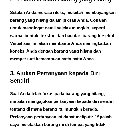
Setelah Anda merasa rileks, mulailah membayangkan
barang yang hilang dalam pikiran Anda. Cobalah
untuk mengingat detail sejelas mungkin, seperti
warna, bentuk, tekstur, dan bau dari barang tersebut.
Visualisasi ini akan membantu Anda meningkatkan
koneksi Anda dengan barang yang hilang dan
memperkuat kemampuan mata batin Anda.
3. Ajukan Pertanyaan kepada Diri
Sendiri
Saat Anda telah fokus pada barang yang hilang,
mulailah mengajukan pertanyaan kepada diri sendiri
tentang di mana barang itu mungkin berada.
Pertanyaan-pertanyaan ini dapat meliputi: “Apakah
saya meletakkan barang ini di tempat yang tidak