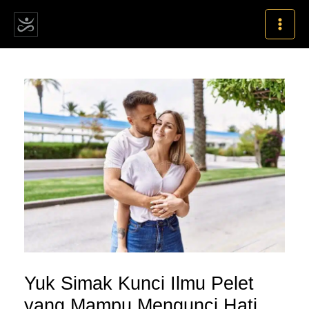
Skip
MAI
to
MEN
content
Post
navigation
Yuk Simak Kunci Ilmu Pelet
yang Mampu Mengunci Hati