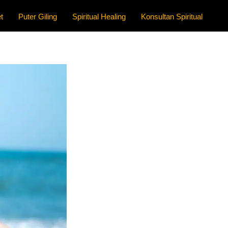
t
Puter Giling
Spiritual Healing
Konsultan Spiritual