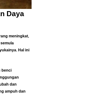
an Daya
rang meningkat,
g semula
kainya. Hal ini
u benci
singgungan
ubah dan
ang ampuh dan