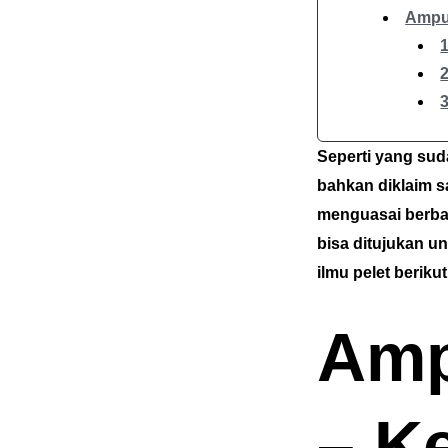
Ampuh
Seperti yang sud
bahkan diklaim s
menguasai berbaga
bisa ditujukan u
ilmu pelet berikut
Amp
– K