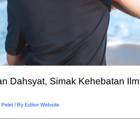
n Dahsyat, Simak Kehebatan Ilm
 Pelet
/ By
Editor Website