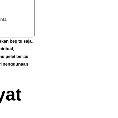
inta
ekan begitu saja,
ritual,
mu pelet beliau
ari penggunaan
yat