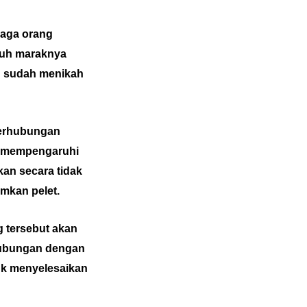
jaga orang
gkuh maraknya
g sudah menikah
 berhubungan
ah mempengaruhi
kan secara tidak
mkan pelet.
 tersebut akan
hubungan dengan
ntuk menyelesaikan