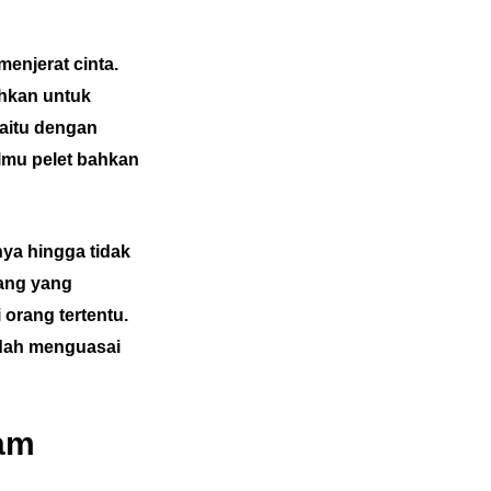
enjerat cinta.
ahkan untuk
yaitu dengan
lmu pelet bahkan
nya hingga tidak
rang yang
orang tertentu.
udah menguasai
cam