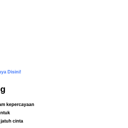
ya Disini!
ng
alam kepercayaan
untuk
atuh cinta