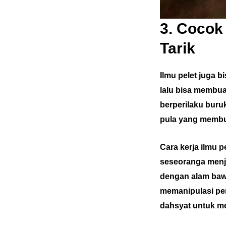
3. Cocok
Tarik
Ilmu pelet juga 
lalu bisa membua
berperilaku buru
pula yang membu
Cara kerja ilmu p
seseoranga menja
dengan alam baw
memanipulasi per
dahsyat untuk m