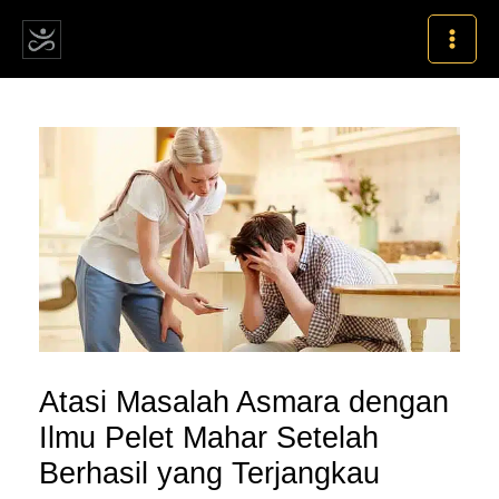
Skip
MAI
to
MEN
content
Post
navigation
Atasi Masalah Asmara dengan
Ilmu Pelet Mahar Setelah
Berhasil yang Terjangkau