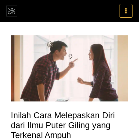
Skip
MAI
to
MEN
content
Post
navigation
Inilah Cara Melepaskan Diri
dari Ilmu Puter Giling yang
Terkenal Ampuh